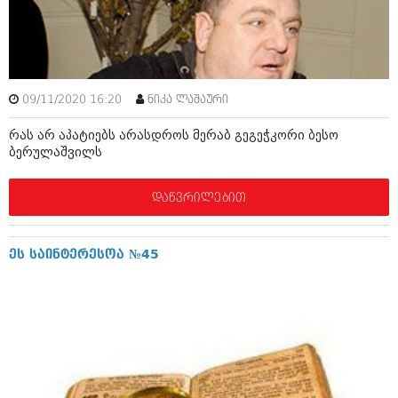
ამბები
საზოგადოება
პოლიტიკა
მოდი, ვილაპარაკოთ
09/11/2020 16:20
ნიკა ლაშაური
ინტერვიუები
მოდა + დიზაინი
რას არ აპატიებს არასდროს მერაბ გეგეჭკორი ბესო
ამბები
ბერულაშვილს
რელიგია
საზოგადოება
დაწვრილებით
მედიცინა
მოდი, ვილაპარაკოთ
სპორტი
მოდა + დიზაინი
ეს საინტერესოა №45
კადრს მიღმა
რელიგია
კულინარია
მედიცინა
ავტორჩევები
სპორტი
ბელადები
კადრს მიღმა