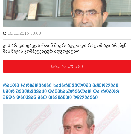
ამბები
საზოგადოება
პოლიტიკა
მოდი, ვილაპარაკოთ
16/11/2015 00:00
ინტერვიუები
მოდა + დიზაინი
ვის არ დაიცავდა როინ მიგრიაული და რატომ აღიარებენ
ამბები
მას წლის კომპეტენტურ ადვოკატად
რელიგია
საზოგადოება
დაწვრილებით
მედიცინა
მოდი, ვილაპარაკოთ
სპორტი
მოდა + დიზაინი
რატომ ჯარიმდებიან საქართველოში მძღოლები
კადრს მიღმა
ხშირ შემთხვევაში დაუმსახურებლად და როგორ
რელიგია
უნდა დაიცვან მათ თავიანთი უფლებები
კულინარია
მედიცინა
ავტორჩევები
სპორტი
ბელადები
კადრს მიღმა