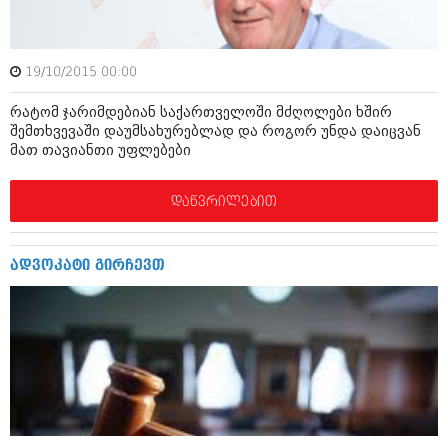
ბიზნესსიახლეები
კულინარია
გვარები
ავტორჩევები
19/10/2015 00:00
თემიდას სასწორი
ბელადები
რატომ ჯარიმდებიან საქართველოში მძღოლები ხშირ
ბიზნესსიახლეები
იუმორი
შემთხვევაში დაუმსახურებლად და როგორ უნდა დაიცვან
მათ თავიანთი უფლებები
გვარები
კალეიდოსკოპი
თემიდას სასწორი
დაწვრილებით
ჰოროსკოპი და შეუცნობელი
იუმორი
კრიმინალი
ადვოკატი გირჩევთ
კალეიდოსკოპი
რომანი და დეტექტივი
ჰოროსკოპი და შეუცნობელი
სახალისო ამბები
კრიმინალი
შოუბიზნესი
რომანი და დეტექტივი
დაიჯესტი
სახალისო ამბები
ქალი და მამაკაცი