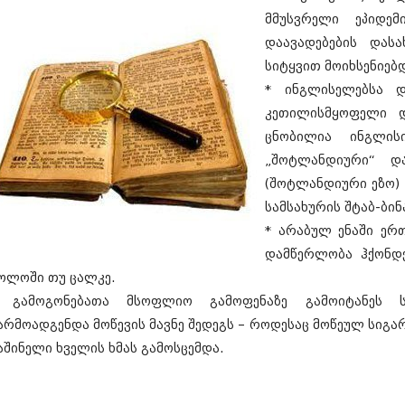
ანდელაკი
სექტემბერი 20
მმუსვრელი ეპიდე
აგვისტო 201
დაავადებების დას
ივლისი 2017
სიტყვით მოიხსენიებდ
ივნისი 2017
მაისი 2017
* ინგლისელებსა 
აპრილი 2017
კეთილისმყოფელი დ
მარტი 2017
ცნობილია ინგლი
თებერვალი 20
იანვარი 201
„შოტლანდიური“ დ
დეკემბერი 20
(შოტლანდიური ეზო)
ნოემბერი 201
სამსახურის შტაბ-ბინ
ოქტომბერი 20
სექტემბერი 20
* არაბულ ენაში ერთ
აგვისტო 201
დამწერლობა ჰქონდეს
ივლისი 2016
ოლოში თუ ცალკე.
ივნისი 2016
 გამოგონებათა მსოფლიო გამოფენაზე გამოიტანეს 
მაისი 2016
აპრილი 2016
არმოადგენდა მოწევის მავნე შედეგს – როდესაც მოწეულ სიგ
მარტი 2016
აშინელი ხველის ხმას გამოსცემდა.
თებერვალი 20
იანვარი 201
დეკემბერი 20