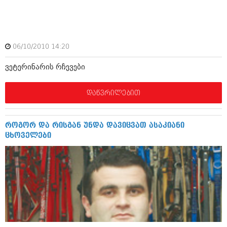
ამბები
საზოგადოება
06/10/2010 14:20
პოლიტიკა
მოდი, ვილაპარაკოთ
ვეტერინარის რჩევები
ინტერვიუები
მოდა + დიზაინი
ამბები
დაწვრილებით
რელიგია
საზოგადოება
მედიცინა
მოდი, ვილაპარაკოთ
როგორ და რისგან უნდა დავიცვათ ასაკიანი
სპორტი
ცხოველები
მოდა + დიზაინი
კადრს მიღმა
რელიგია
კულინარია
მედიცინა
ავტორჩევები
სპორტი
ბელადები
კადრს მიღმა