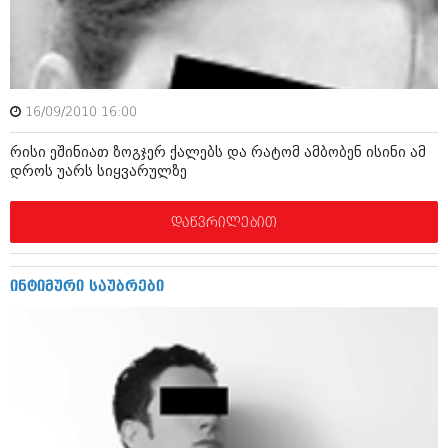
ამბები
საზოგადოება
პოლიტიკა
მოდი, ვილაპარაკოთ
16/09/2010 16:00
ინტერვიუები
მოდა + დიზაინი
რისი ეშინიათ ზოგჯერ ქალებს და რატომ ამბობენ ისინი ამ
ამბები
დროს უარს სიყვარულზე
რელიგია
საზოგადოება
დაწვრილებით
მედიცინა
მოდი, ვილაპარაკოთ
სპორტი
მოდა + დიზაინი
ინტიმური საუბრები
კადრს მიღმა
რელიგია
კულინარია
მედიცინა
ავტორჩევები
სპორტი
ბელადები
კადრს მიღმა