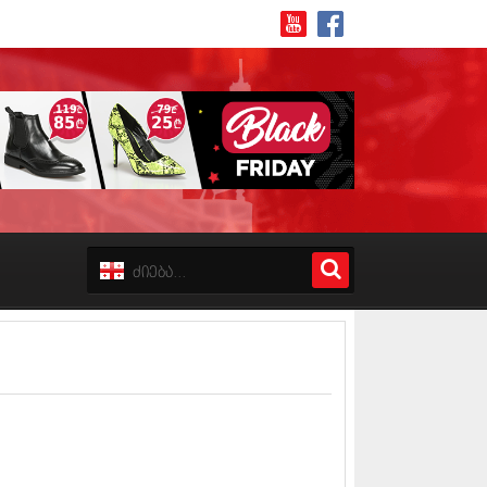
8 (162)
 (223)
 (244)
 (211)
 (194)
 (256)
18 (208)
8 (215)
17 (243)
7 (212)
17 (231)