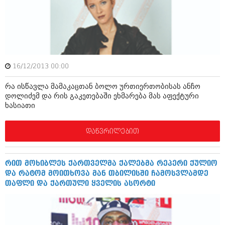
ამბები
საზოგადოება
პოლიტიკა
მოდი, ვილაპარაკოთ
ინტერვიუები
16/12/2013 00:00
მოდა + დიზაინი
ამბები
რა ისწავლა მამაკაცთან ბოლო ურთიერთობისას ანჩო
რელიგია
დოლიძემ და რის გაკეთებაში ეხმარება მას აფექტური
საზოგადოება
ხასიათი
მედიცინა
მოდი, ვილაპარაკოთ
დაწვრილებით
სპორტი
მოდა + დიზაინი
კადრს მიღმა
რელიგია
რით მოხიბლეს ქართველმა ქალებმა რეპერი ქულიო
კულინარია
და რატომ მოითხოვა მან თბილისში ჩამოსვლამდე
მედიცინა
თაფლი და ქართული ყველის ასორტი
ავტორჩევები
სპორტი
ბელადები
კადრს მიღმა