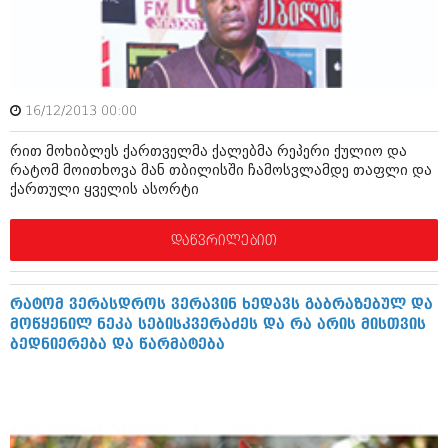
ბიზნესსიახლეები
კულინარია
გვარები
ავტორჩევები
თემიდას სასწორი
ბელადები
16/12/2013 00:00
ბიზნესსიახლეები
იუმორი
რით მოხიბლეს ქართველმა ქალებმა რეპერი ქულიო და
გვარები
კალეიდოსკოპი
რატომ მოითხოვა მან თბილისში ჩამოსვლამდე თაფლი და
ქართული ყველის ასორტი
თემიდას სასწორი
ჰოროსკოპი და შეუცნობელი
იუმორი
დაწვრილებით
კრიმინალი
კალეიდოსკოპი
რომანი და დეტექტივი
რატომ ვერასდროს ვერავინ ხედავს გაბრაზებულ და
ჰოროსკოპი და შეუცნობელი
სახალისო ამბები
მოწყენილ ნეკა სებისკვერაძეს და რა არის მისთვის
ბედნიერება და წარმატება
კრიმინალი
შოუბიზნესი
რომანი და დეტექტივი
დაიჯესტი
სახალისო ამბები
ქალი და მამაკაცი