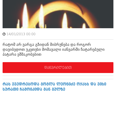
ამბები
საზოგადოება
პოლიტიკა
მოდი, ვილაპარაკოთ
ინტერვიუები
14/01/2013 00:00
მოდა + დიზაინი
ამბები
რატომ არ ვარგა გზიდან მიბრუნება და როგორ
რელიგია
დავიბედოთ უკეთესი მომავალი იანვარში ჩატარებული
საზოგადოება
პატარა ეშმაკობებით
მედიცინა
მოდი, ვილაპარაკოთ
დაწვრილებით
სპორტი
მოდა + დიზაინი
კადრს მიღმა
რელიგია
რას ევედრებოდა გოგლა ლეონიძე ოჯახს და ვისი
კულინარია
სურათი ჩამოიკიდა მან გულზე
მედიცინა
ავტორჩევები
სპორტი
ბელადები
კადრს მიღმა