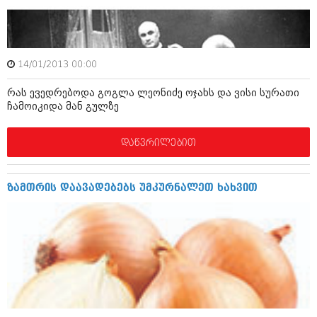
ბიზნესსიახლეები
კულინარია
გვარები
ავტორჩევები
თემიდას სასწორი
ბელადები
14/01/2013 00:00
ბიზნესსიახლეები
იუმორი
რას ევედრებოდა გოგლა ლეონიძე ოჯახს და ვისი სურათი
ჩამოიკიდა მან გულზე
გვარები
კალეიდოსკოპი
თემიდას სასწორი
დაწვრილებით
ჰოროსკოპი და შეუცნობელი
იუმორი
კრიმინალი
ზამთრის დაავადებებს უმკურნალეთ ხახვით
კალეიდოსკოპი
რომანი და დეტექტივი
ჰოროსკოპი და შეუცნობელი
სახალისო ამბები
კრიმინალი
შოუბიზნესი
რომანი და დეტექტივი
დაიჯესტი
სახალისო ამბები
ქალი და მამაკაცი