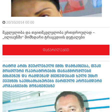
შოუბიზნესი
ისტორია
დაიჯესტი
სხვადასხვა
ქალი და მამაკაცი
20/10/2014 00:00
ანონსი
ისტორია
მკვლელობა და თვითმკვლელობა ერთდროულად –
„ილიაუნში“ მომხდარი ტრაგედიის დეტალები
არქივი
სხვადასხვა
ანონსი
დაწვრილებით
ნოემბერი 2020 (103)
ოქტომბერი 2020 (209)
არქივი
სექტემბერი 2020 (204)
აგვისტო 2020 (249)
რატომ არის შეუძლებელი იმის დამტკიცება, თუკი
ივლისი 2020 (204)
მობილური ოპერატორების თანამშრომლები
აგვისტო 2018 (162)
ივნისი 2020 (249)
გისმენენ და რამდენად მიუწვდებათ ხელი უცხო
ივლისი 2018 (223)
ქვეყნის სპეცსამსახურებს ქართული პროვაიდერი
ივნისი 2018 (244)
არქივის ზომის ნახვა
კომპანიების მონაცემებზე
მაისი 2018 (211)
აპრილი 2018 (194)
მარტი 2018 (256)
თებერვალი 2018 (208)
იანვარი 2018 (215)