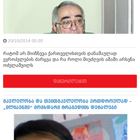
ბიზნესსიახლეები
კულინარია
გვარები
ავტორჩევები
თემიდას სასწორი
ბელადები
ბიზნესსიახლეები
იუმორი
20/10/2014 00:00
გვარები
კალეიდოსკოპი
რატომ არ მიიჩნევა ქართველისთვის დანაშაულად
ევროპელების ძარცვა და რა როლი მიუძღვის ამაში არსენა
თემიდას სასწორი
ჰოროსკოპი და შეუცნობელი
ოძელაშვილს
იუმორი
კრიმინალი
დაწვრილებით
კალეიდოსკოპი
რომანი და დეტექტივი
ჰოროსკოპი და შეუცნობელი
სახალისო ამბები
მკვლელობა და თვითმკვლელობა ერთდროულად –
„ილიაუნში“ მომხდარი ტრაგედიის დეტალები
კრიმინალი
შოუბიზნესი
რომანი და დეტექტივი
დაიჯესტი
სახალისო ამბები
ქალი და მამაკაცი