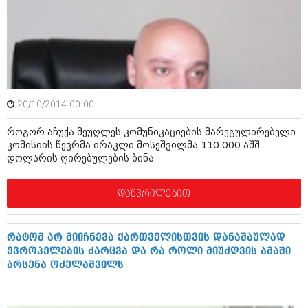
ამბები
საზოგადოება
პოლიტიკა
მოდი, ვილაპარაკოთ
ინტერვიუები
მოდა + დიზაინი
20/10/2014 00:00
ამბები
რელიგია
როგორ აჩუქა მეუღლეს კომუნიკაციების მარეგულირებელი
საზოგადოება
კომისიის წევრმა ირაკლი მოსეშვილმა 110 000 აშშ
მედიცინა
დოლარის ღირებულების ბინა
მოდი, ვილაპარაკოთ
სპორტი
მოდა + დიზაინი
დაწვრილებით
კადრს მიღმა
რელიგია
კულინარია
რატომ არ მიიჩნევა ქართველისთვის დანაშაულად
მედიცინა
ევროპელების ძარცვა და რა როლი მიუძღვის ამაში
ავტორჩევები
არსენა ოძელაშვილს
სპორტი
ბელადები
კადრს მიღმა