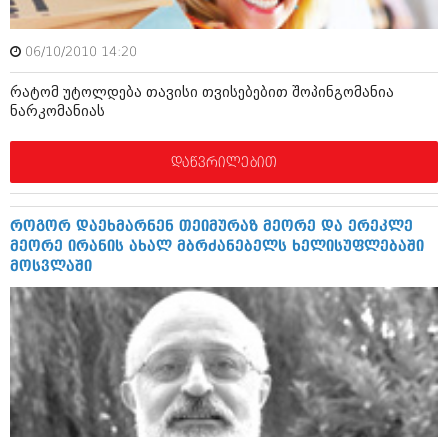
ბიზნესსიახლეები
კულინარია
გვარები
06/10/2010 14:20
ავტორჩევები
თემიდას სასწორი
ბელადები
რატომ უტოლდება თავისი თვისებებით შოპინგომანია
ნარკომანიას
ბიზნესსიახლეები
იუმორი
დაწვრილებით
გვარები
კალეიდოსკოპი
თემიდას სასწორი
ჰოროსკოპი და შეუცნობელი
როგორ დაეხმარნენ თეიმურაზ მეორე და ერეკლე
იუმორი
კრიმინალი
მეორე ირანის ახალ მბრძანებელს ხელისუფლებაში
მოსვლაში
კალეიდოსკოპი
რომანი და დეტექტივი
ჰოროსკოპი და შეუცნობელი
სახალისო ამბები
კრიმინალი
შოუბიზნესი
რომანი და დეტექტივი
დაიჯესტი
სახალისო ამბები
ქალი და მამაკაცი