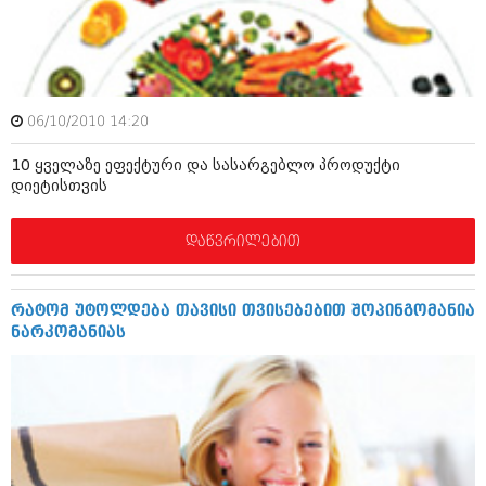
ამბები
საზოგადოება
პოლიტიკა
მოდი, ვილაპარაკოთ
06/10/2010 14:20
ინტერვიუები
მოდა + დიზაინი
10 ყველაზე ეფექტური და სასარგებლო პროდუქტი
ამბები
დიეტისთვის
რელიგია
საზოგადოება
დაწვრილებით
მედიცინა
მოდი, ვილაპარაკოთ
სპორტი
მოდა + დიზაინი
რატომ უტოლდება თავისი თვისებებით შოპინგომანია
კადრს მიღმა
ნარკომანიას
რელიგია
კულინარია
მედიცინა
ავტორჩევები
სპორტი
ბელადები
კადრს მიღმა