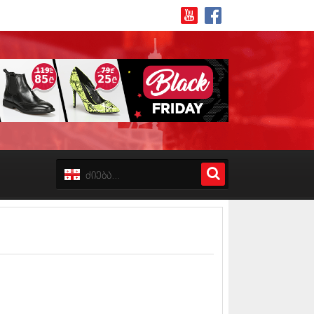
8 (162)
 (223)
 (244)
 (211)
 (194)
 (256)
18 (208)
8 (215)
17 (243)
7 (212)
17 (231)