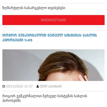
ბიზნესსიახლეები
კულინარია
ზღმარტლის სასარგებლო თვისებები
გვარები
ავტორჩევები
დაწვრილებით
თემიდას სასწორი
ბელადები
ბიზნესსიახლეები
იუმორი
როგორ ვუმკურნალოთ ნერვულ სისტემას სახლის
გვარები
კალეიდოსკოპი
პირობებში №45
თემიდას სასწორი
ჰოროსკოპი და შეუცნობელი
იუმორი
კრიმინალი
კალეიდოსკოპი
რომანი და დეტექტივი
ჰოროსკოპი და შეუცნობელი
სახალისო ამბები
კრიმინალი
09/11/2020 15:37
შოუბიზნესი
ქეთი კაპანაძე
რომანი და დეტექტივი
როგორ ვუმკურნალოთ ნერვულ სისტემას სახლის
დაიჯესტი
პირობებში
სახალისო ამბები
ქალი და მამაკაცი