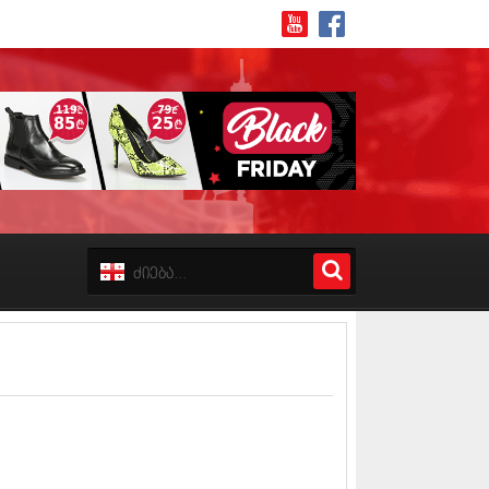
8 (162)
 (223)
 (244)
 (211)
 (194)
 (256)
18 (208)
8 (215)
17 (243)
7 (212)
17 (231)