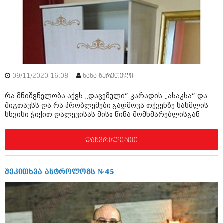
ამბები
საზოგადოება
პოლიტიკა
მოდი, ვილაპარაკოთ
ინტერვიუები
მოდა + დიზაინი
09/11/2020 16:08
ნანა წერეთელი
ამბები
რელიგია
რა მნიშვნელობა აქვს „დაცემული“ კარადის „ასაკსა“ და
საზოგადოება
შიგთავსს და რა პრობლემები გადმოვა თქვენზე სასმლის
მედიცინა
სხვისი ჭიქით დალევისას მისი წინა მომხმარებლისგან
მოდი, ვილაპარაკოთ
სპორტი
მოდა + დიზაინი
დაწვრილებით
კადრს მიღმა
რელიგია
კულინარია
შეკითხვა ასტროლოგს №45
მედიცინა
ავტორჩევები
სპორტი
ბელადები
კადრს მიღმა