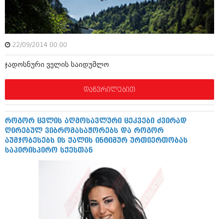
ამბები
საზოგადოება
22/09/2014 00:00
პოლიტიკა
მოდი, ვილაპარაკოთ
ჯადოსნური ველის საიდუმლო
ინტერვიუები
მოდა + დიზაინი
ამბები
დაწვრილებით
რელიგია
საზოგადოება
მედიცინა
მოდი, ვილაპარაკოთ
როგორ ცვლის აღმოსავლური ცეკვები ძვირად
სპორტი
ღირებულ ვიბრომასაჟორებს და როგორ
მოდა + დიზაინი
აუმჯობესებს ის ქალის ინტიმურ ურთიერთობას
კადრს მიღმა
საპირისპირო სქესთან
რელიგია
კულინარია
მედიცინა
ავტორჩევები
სპორტი
ბელადები
კადრს მიღმა