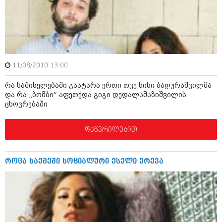
ამბები
საზოგადოება
პოლიტიკა
მოდი, ვილაპარაკოთ
ინტერვიუები
11/08/2010 13:00
მოდა + დიზაინი
ამბები
რა საშინელებაში გაატარა ერთი თვე ნინი ბადურაშვილმა
რელიგია
და რა „ბომბი“ აფეთქდა გიგი დედალამაზიშვილის
საზოგადოება
ცხოვრებაში
მედიცინა
მოდი, ვილაპარაკოთ
დაწვრილებით
სპორტი
მოდა + დიზაინი
კადრს მიღმა
რელიგია
როცა საქმეში სოციალური ქსელი ერევა
კულინარია
მედიცინა
ავტორჩევები
სპორტი
ბელადები
კადრს მიღმა