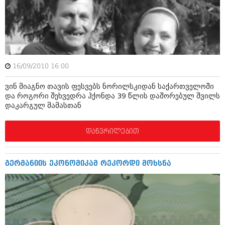
ამბები
საზოგადოება
პოლიტიკა
მოდი, ვილაპარაკოთ
ინტერვიუები
16/09/2010 16:00
მოდა + დიზაინი
ამბები
ვინ მიაგნო თავის ფესვებს ნორილსკიდან საქართველოში
რელიგია
და როგორი შეხვედრა ჰქონდა 39 წლის დაშორებულ შვილს
საზოგადოება
დაკარგულ მამასთან
მედიცინა
მოდი, ვილაპარაკოთ
დაწვრილებით
სპორტი
მოდა + დიზაინი
კადრს მიღმა
რელიგია
გერმანიის ეკონომიკამ რეკორდი მოხსნა
კულინარია
მედიცინა
ავტორჩევები
სპორტი
ბელადები
კადრს მიღმა