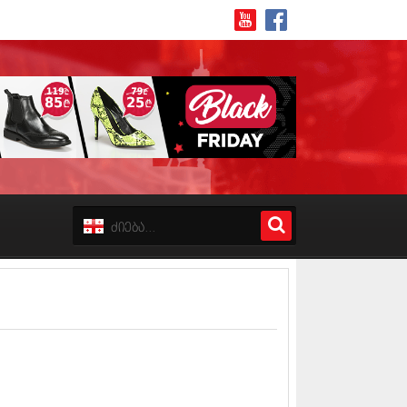
8 (162)
 (223)
 (244)
 (211)
 (194)
 (256)
18 (208)
8 (215)
17 (243)
7 (212)
17 (231)