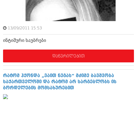
ამბები
საზოგადოება
13/09/2011 15:53
პოლიტიკა
მოდი, ვილაპარაკოთ
ინტიმური საუბრები
ინტერვიუები
მოდა + დიზაინი
ამბები
დაწვრილებით
რელიგია
საზოგადოება
მედიცინა
მოდი, ვილაპარაკოთ
რატომ ჰქონდა „ვაით ნეგას“ მძიმე ბავშვობა
სპორტი
საქართველოში და რატომ არ სარგებლობს ის
მოდა + დიზაინი
ბორდელების მომსახურებით
კადრს მიღმა
რელიგია
კულინარია
მედიცინა
ავტორჩევები
სპორტი
ბელადები
კადრს მიღმა