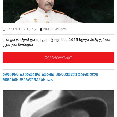
ამბები
საზოგადოება
პოლიტიკა
მოდი, ვილაპარაკოთ
14/02/2019 15:45
ნიკა ლაშაური
ინტერვიუები
მოდა + დიზაინი
ვის და რატომ დაავალა სტალინმა 1945 წელს ჰიტლერის
ამბები
კვალის მოძიება
რელიგია
საზოგადოება
დაწვრილებით
მედიცინა
მოდი, ვილაპარაკოთ
სპორტი
მოდა + დიზაინი
როგორ აპირებდა ბერია ძირძველი ქართული
კადრს მიღმა
მიწების დაბრუნებას №6
რელიგია
კულინარია
მედიცინა
ავტორჩევები
სპორტი
ბელადები
კადრს მიღმა