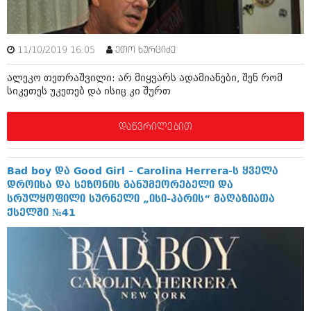
ბიზნესსიახლეები
კულინარია
გვარები
ავტორჩევები
11/10/2019 16:05
ეთო ხურციძე
თემიდას სასწორი
ბელადები
ალეკო თეთრაშვილი: არ მიყვარს ადამიანები, შენ რომ
ბიზნესსიახლეები
იუმორი
სიკეთეს უკეთებ და ისიც კი შურთ
გვარები
კალეიდოსკოპი
დაწვრილებით
თემიდას სასწორი
ჰოროსკოპი და შეუცნობელი
იუმორი
კრიმინალი
Bad boy და Good Girl – Carolina Herrera-ს ყველა
დროისა და სეზონის განუმეორებელი და
კალეიდოსკოპი
რომანი და დეტექტივი
სრულყოფილი სურნელი „ისი-პარის“ მაღაზიათა
ქსელში №41
ჰოროსკოპი და შეუცნობელი
სახალისო ამბები
კრიმინალი
შოუბიზნესი
რომანი და დეტექტივი
დაიჯესტი
სახალისო ამბები
ქალი და მამაკაცი