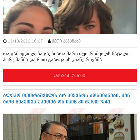
ამბები
საზოგადოება
პოლიტიკა
მოდი, ვილაპარაკოთ
ინტერვიუები
11/10/2019 16:07
ქეთი კაპანაძე
მოდა + დიზაინი
ამბები
რა გამოცდილება გაუზიარა მარი ფეიქრიშვილს ნატალი
რელიგია
პორტმანმა და რით გააოცა ის კიანუ რივზმა
საზოგადოება
მედიცინა
მოდი, ვილაპარაკოთ
დაწვრილებით
სპორტი
მოდა + დიზაინი
კადრს მიღმა
ალეკო თეთრაშვილი: არ მიყვარს ადამიანები, შენ
რელიგია
რომ სიკეთეს უკეთებ და ისიც კი შურთ №41
კულინარია
მედიცინა
ავტორჩევები
სპორტი
ბელადები
კადრს მიღმა