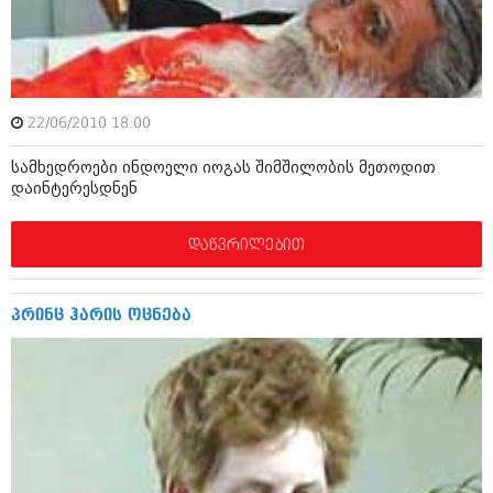
ამბები
საზოგადოება
პოლიტიკა
მოდი, ვილაპარაკოთ
22/06/2010 18:00
ინტერვიუები
მოდა + დიზაინი
სამხედროები ინდოელი იოგას შიმშილობის მეთოდით
ამბები
დაინტერესდნენ
რელიგია
საზოგადოება
დაწვრილებით
მედიცინა
მოდი, ვილაპარაკოთ
სპორტი
მოდა + დიზაინი
პრინც ჰარის ოცნება
კადრს მიღმა
რელიგია
კულინარია
მედიცინა
ავტორჩევები
სპორტი
ბელადები
კადრს მიღმა