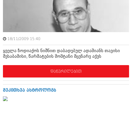
ამბები
საზოგადოება
პოლიტიკა
მოდი, ვილაპარაკოთ
ინტერვიუები
18/11/2009 15:40
მოდა + დიზაინი
ამბები
ყველა ზოდიაქოს ნიშნით დაბადებულ ადამიანს თავისი
რელიგია
შესაბამისი, წარმატების მომტანი მცენარე აქვს
საზოგადოება
მედიცინა
მოდი, ვილაპარაკოთ
დაწვრილებით
სპორტი
მოდა + დიზაინი
კადრს მიღმა
შეკითხვა ასტროლოგს
რელიგია
კულინარია
მედიცინა
ავტორჩევები
სპორტი
ბელადები
კადრს მიღმა