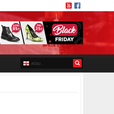
8 (162)
 (223)
 (244)
 (211)
 (194)
 (256)
18 (208)
8 (215)
17 (243)
7 (212)
17 (231)