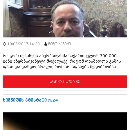
ამბები
საზოგადოება
პოლიტიკა
მოდი, ვილაპარაკოთ
ინტერვიუები
მოდა + დიზაინი
19/06/2017 14:20
ნინო ხაჩიძე
ამბები
რელიგია
როგორ შეახსენა აზერბაიჯანმა საქართველოს 300 000-
საზოგადოება
იანი აზერბაიჯანელი მოქალაქე, რატომ დაამადლა გაზის
მედიცინა
ფასი და დასდო ბრალი, რომ არ აფასებს მეგობრობას
მოდი, ვილაპარაკოთ
სპორტი
მოდა + დიზაინი
დაწვრილებით
კადრს მიღმა
რელიგია
კულინარია
სიმწიფის ატესტატი №24
მედიცინა
ავტორჩევები
სპორტი
ბელადები
კადრს მიღმა