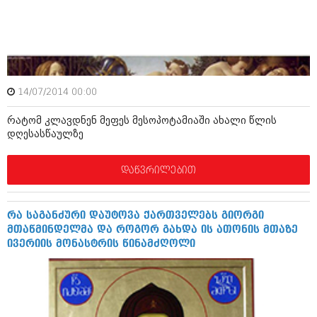
ბიზნესსიახლეები
კულინარია
გვარები
ავტორჩევები
თემიდას სასწორი
ბელადები
ბიზნესსიახლეები
იუმორი
14/07/2014 00:00
გვარები
კალეიდოსკოპი
რატომ კლავდნენ მეფეს მესოპოტამიაში ახალი წლის
დღესასწაულზე
თემიდას სასწორი
ჰოროსკოპი და შეუცნობელი
იუმორი
დაწვრილებით
კრიმინალი
კალეიდოსკოპი
რომანი და დეტექტივი
რა საგანძური დაუტოვა ქართველებს გიორგი
ჰოროსკოპი და შეუცნობელი
სახალისო ამბები
მთაწმინდელმა და როგორ გახდა ის ათონის მთაზე
ივერიის მონასტრის წინამძღოლი
კრიმინალი
შოუბიზნესი
რომანი და დეტექტივი
დაიჯესტი
სახალისო ამბები
ქალი და მამაკაცი