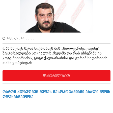
ამბები
საზოგადოება
პოლიტიკა
მოდი, ვილაპარაკოთ
ინტერვიუები
მოდა + დიზაინი
14/07/2014 00:00
ამბები
რელიგია
რას სწერენ ზურა ნიჟარაძეს მის „სადღეგრძელოებზე“
საზოგადოება
შეყვარებულები სოციალურ ქსელში და რას იხსენებს ის
მედიცინა
კოტე მახარაძის, გოგი ქავთარაძისა და გურამ საღარაძის
მოდი, ვილაპარაკოთ
თამადობებიდან
სპორტი
მოდა + დიზაინი
დაწვრილებით
კადრს მიღმა
რელიგია
კულინარია
მედიცინა
რატომ კლავდნენ მეფეს მესოპოტამიაში ახალი წლის
ავტორჩევები
დღესასწაულზე
სპორტი
ბელადები
კადრს მიღმა