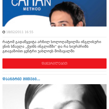
ამბები
საზოგადოება
პოლიტიკა
მოდი, ვილაპარაკოთ
ინტერვიუები
18/02/2011 16:55
მოდა + დიზაინი
ამბები
რატომ გადაწყვიტა არჩილ სოლოღაშვილმა ინგლისური
რელიგია
ენის სწავლა „ქუინს ინგლიშში“ და რა სიურპრიზს
საზოგადოება
გთავაზობთ ცენტრი უახლოეს მომავალში
მედიცინა
მოდი, ვილაპარაკოთ
დაწვრილებით
სპორტი
მოდა + დიზაინი
კადრს მიღმა
რელიგია
დაანგრიე მითები...
კულინარია
მედიცინა
ავტორჩევები
სპორტი
ბელადები
კადრს მიღმა