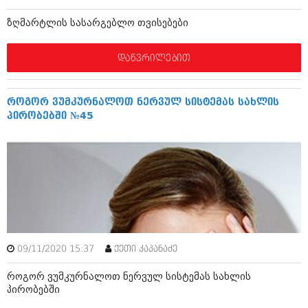
ბიზნესსიახლეები
კულინარია
ზღმარტლის სასარგებლო თვისებები
გვარები
ავტორჩევები
დაწვრილებით
თემიდას სასწორი
ბელადები
ბიზნესსიახლეები
იუმორი
როგორ ვუმკურნალოთ ნერვულ სისტემას სახლის
გვარები
კალეიდოსკოპი
პირობებში №45
თემიდას სასწორი
ჰოროსკოპი და შეუცნობელი
იუმორი
კრიმინალი
კალეიდოსკოპი
რომანი და დეტექტივი
ჰოროსკოპი და შეუცნობელი
სახალისო ამბები
კრიმინალი
09/11/2020 15:37
შოუბიზნესი
ქეთი კაპანაძე
რომანი და დეტექტივი
როგორ ვუმკურნალოთ ნერვულ სისტემას სახლის
დაიჯესტი
პირობებში
სახალისო ამბები
ქალი და მამაკაცი