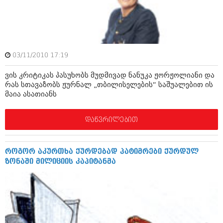
ბიზნესსიახლეები
კულინარია
გვარები
ავტორჩევები
თემიდას სასწორი
ბელადები
03/11/2010 17:19
ბიზნესსიახლეები
იუმორი
ვის კრიტიკას პასუხობს მუდმივად ნანუკა ჟორჟოლიანი და
გვარები
კალეიდოსკოპი
რას სთავაზობს ჟურნალ „თბილისელების“ საშუალებით ის
მაია ასათიანს
თემიდას სასწორი
ჰოროსკოპი და შეუცნობელი
იუმორი
დაწვრილებით
კრიმინალი
კალეიდოსკოპი
რომანი და დეტექტივი
როგორ აკურთხა ქურდებად პატიმრები ქურდულ
ჰოროსკოპი და შეუცნობელი
სახალისო ამბები
ზონაში მილიციის კაპიტანმა
კრიმინალი
შოუბიზნესი
რომანი და დეტექტივი
დაიჯესტი
სახალისო ამბები
ქალი და მამაკაცი