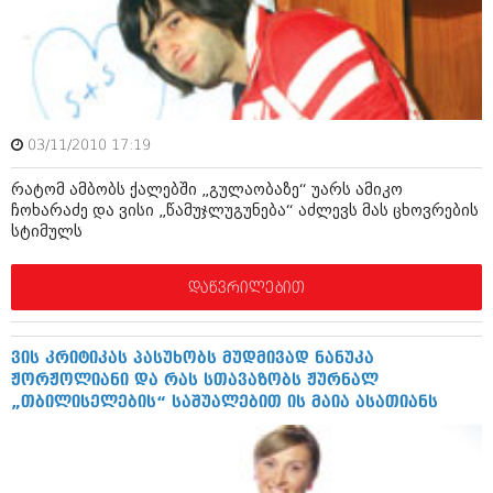
ამბები
საზოგადოება
პოლიტიკა
მოდი, ვილაპარაკოთ
ინტერვიუები
03/11/2010 17:19
მოდა + დიზაინი
ამბები
რატომ ამბობს ქალებში „გულაობაზე“ უარს ამიკო
რელიგია
ჩოხარაძე და ვისი „წამუჯლუგუნება“ აძლევს მას ცხოვრების
საზოგადოება
სტიმულს
მედიცინა
მოდი, ვილაპარაკოთ
დაწვრილებით
სპორტი
მოდა + დიზაინი
კადრს მიღმა
რელიგია
ვის კრიტიკას პასუხობს მუდმივად ნანუკა
კულინარია
ჟორჟოლიანი და რას სთავაზობს ჟურნალ
მედიცინა
„თბილისელების“ საშუალებით ის მაია ასათიანს
ავტორჩევები
სპორტი
ბელადები
კადრს მიღმა