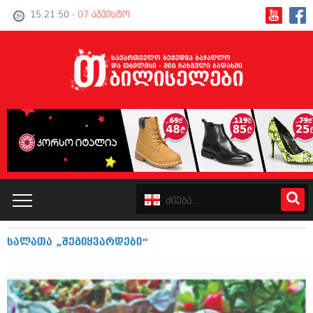
15:21:51
- 07 აგვისტო
სა­ლ­ა­თა „შე­გ­ი­ყ­ვ­ა­რ­დ­ე­ბი“
კატალოგი
პოლიტიკა
ინტერვიუები