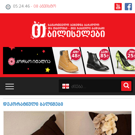
05:24:46
- 08 აგვისტო
დე­კ­ო­რ­ა­ტ­ი­უ­ლი ბა­ლ­ი­შ­ე­ბი
კატალოგი
პოლიტიკა
ინტერვიუები