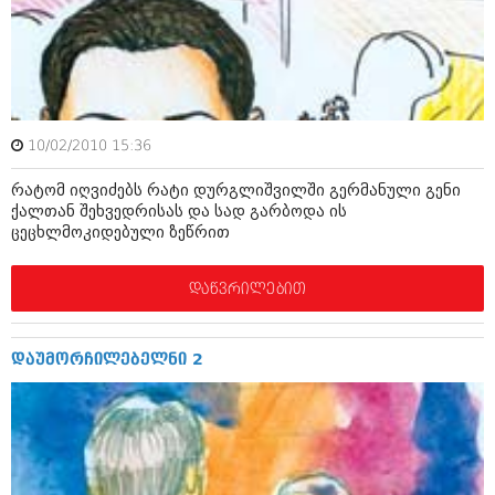
ამბები
საზოგადოება
პოლიტიკა
მოდი, ვილაპარაკოთ
ინტერვიუები
10/02/2010 15:36
მოდა + დიზაინი
ამბები
რატომ იღვიძებს რატი დურგლიშვილში გერმანული გენი
რელიგია
ქალთან შეხვედრისას და სად გარბოდა ის
საზოგადოება
ცეცხლმოკიდებული ზეწრით
მედიცინა
მოდი, ვილაპარაკოთ
დაწვრილებით
სპორტი
მოდა + დიზაინი
კადრს მიღმა
რელიგია
დაუმორჩილებელნი 2
კულინარია
მედიცინა
ავტორჩევები
სპორტი
ბელადები
კადრს მიღმა