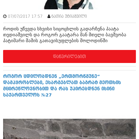
ბიზნესსიახლეები
კულინარია
გვარები
ავტორჩევები
07/07/2017 17:57
ნათია უტიაშვილი
თემიდას სასწორი
ბელადები
როდის უწევდა სხვისი სიცოცხლის გადარჩენა პაატა
თედიაშვილს და როგორ გაატარა მან მთელი ბავშვობა
ბიზნესსიახლეები
იუმორი
პატიმარი მამის გათავისუფლების მოლოდინში
გვარები
კალეიდოსკოპი
დაწვრილებით
თემიდას სასწორი
ჰოროსკოპი და შეუცნობელი
იუმორი
კრიმინალი
როგორ ცდილობდნენ „ერთმორწმუნე“
დამპყრობლები, ესარგებლათ ბაგრატ მეოთხის
კალეიდოსკოპი
რომანი და დეტექტივი
მცირეწლოვნობით და რას უპირებდნენ ისინი
საქართველოს №27
ჰოროსკოპი და შეუცნობელი
სახალისო ამბები
კრიმინალი
შოუბიზნესი
რომანი და დეტექტივი
დაიჯესტი
სახალისო ამბები
ქალი და მამაკაცი