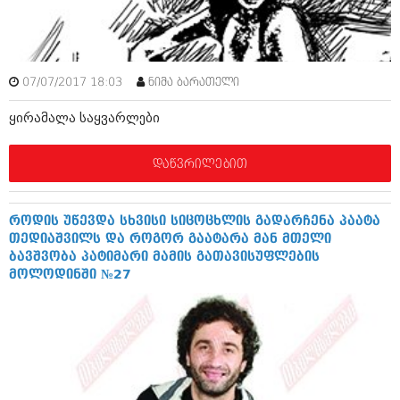
ამბები
საზოგადოება
07/07/2017 18:03
ნიმა ბარათელი
პოლიტიკა
მოდი, ვილაპარაკოთ
ყირამალა საყვარლები
ინტერვიუები
მოდა + დიზაინი
ამბები
დაწვრილებით
რელიგია
საზოგადოება
მედიცინა
მოდი, ვილაპარაკოთ
როდის უწევდა სხვისი სიცოცხლის გადარჩენა პაატა
სპორტი
თედიაშვილს და როგორ გაატარა მან მთელი
მოდა + დიზაინი
ბავშვობა პატიმარი მამის გათავისუფლების
კადრს მიღმა
მოლოდინში №27
რელიგია
კულინარია
მედიცინა
ავტორჩევები
სპორტი
ბელადები
კადრს მიღმა