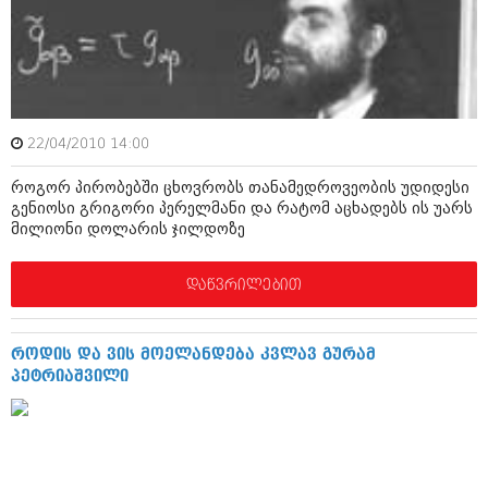
ამბები
საზოგადოება
პოლიტიკა
მოდი, ვილაპარაკოთ
ინტერვიუები
22/04/2010 14:00
მოდა + დიზაინი
ამბები
როგორ პირობებში ცხოვრობს თანამედროვეობის უდიდესი
რელიგია
გენიოსი გრიგორი პერელმანი და რატომ აცხადებს ის უარს
საზოგადოება
მილიონი დოლარის ჯილდოზე
მედიცინა
მოდი, ვილაპარაკოთ
დაწვრილებით
სპორტი
მოდა + დიზაინი
კადრს მიღმა
რელიგია
როდის და ვის მოელანდება კვლავ გურამ
კულინარია
პეტრიაშვილი
მედიცინა
ავტორჩევები
სპორტი
ბელადები
კადრს მიღმა