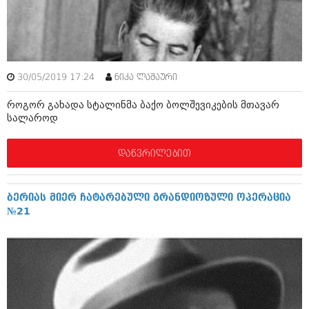
ამბები
საზოგადოება
პოლიტიკა
მოდი, ვილაპარაკოთ
30/05/2019 17:24
ნიკა ლაშაური
ინტერვიუები
მოდა + დიზაინი
როგორ გახადა სტალინმა ბაქო ბოლშევიკების მთავარ
ამბები
სალაროდ
რელიგია
საზოგადოება
დაწვრილებით
მედიცინა
მოდი, ვილაპარაკოთ
სპორტი
მოდა + დიზაინი
ბერიას მიერ ჩატარებული გრანდიოზული ოპერაცია
კადრს მიღმა
№21
რელიგია
კულინარია
მედიცინა
ავტორჩევები
სპორტი
ბელადები
კადრს მიღმა