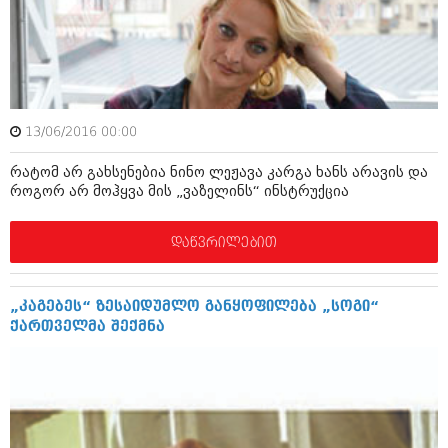
ამბები
საზოგადოება
პოლიტიკა
მოდი, ვილაპარაკოთ
ინტერვიუები
13/06/2016 00:00
მოდა + დიზაინი
ამბები
რატომ არ გახსენებია ნინო ლეჟავა კარგა ხანს არავის და
რელიგია
როგორ არ მოჰყვა მის „ვაზელინს“ ინსტრუქცია
საზოგადოება
მედიცინა
მოდი, ვილაპარაკოთ
დაწვრილებით
სპორტი
მოდა + დიზაინი
კადრს მიღმა
„კაგებეს“ ზესაიდუმლო განყოფილება „სოგი“
რელიგია
ქართველმა შექმნა
კულინარია
მედიცინა
ავტორჩევები
სპორტი
ბელადები
კადრს მიღმა