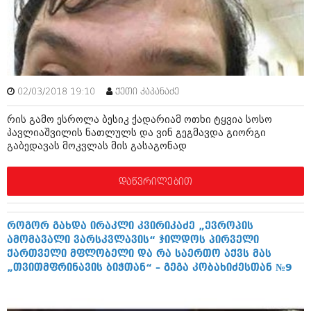
ამბები
საზოგადოება
პოლიტიკა
მოდი, ვილაპარაკოთ
ინტერვიუები
02/03/2018 19:10
ქეთი კაპანაძე
მოდა + დიზაინი
ამბები
რის გამო ესროლა ბესიკ ქადარიამ ოთხი ტყვია სოსო
რელიგია
პავლიაშვილის ნათლულს და ვინ გეგმავდა გიორგი
საზოგადოება
გაბედავას მოკვლას მის გასაგონად
მედიცინა
მოდი, ვილაპარაკოთ
დაწვრილებით
სპორტი
მოდა + დიზაინი
კადრს მიღმა
რელიგია
როგორ გახდა ირაკლი კვირიკაძე „ევროპის
კულინარია
ამომავალი ვარსკვლავის“ ჯილდოს პირველი
მედიცინა
ქართველი მფლობელი და რა საერთო აქვს მას
ავტორჩევები
„თვითმფრინავის ბიჭთან“ – გეგა კობახიძესთან №9
სპორტი
ბელადები
კადრს მიღმა