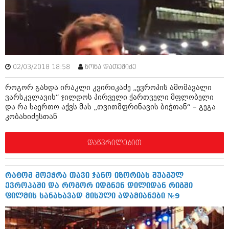
ბიზნესსიახლეები
კულინარია
გვარები
ავტორჩევები
თემიდას სასწორი
ბელადები
ბიზნესსიახლეები
იუმორი
02/03/2018 18:58
ნონა დათეშიძე
გვარები
კალეიდოსკოპი
როგორ გახდა ირაკლი კვირიკაძე „ევროპის ამომავალი
ვარსკვლავის“ ჯილდოს პირველი ქართველი მფლობელი
თემიდას სასწორი
ჰოროსკოპი და შეუცნობელი
და რა საერთო აქვს მას „თვითმფრინავის ბიჭთან“ – გეგა
კობახიძესთან
იუმორი
კრიმინალი
კალეიდოსკოპი
დაწვრილებით
რომანი და დეტექტივი
ჰოროსკოპი და შეუცნობელი
სახალისო ამბები
რატომ მოეჭრა თავი ჯანო იზორიას შუაგულ
კრიმინალი
შოუბიზნესი
ევროპაში და როგორ იდგნენ დილიდან რიგში
ფილმის სანახავად მისული ადამიანები №9
რომანი და დეტექტივი
დაიჯესტი
სახალისო ამბები
ქალი და მამაკაცი