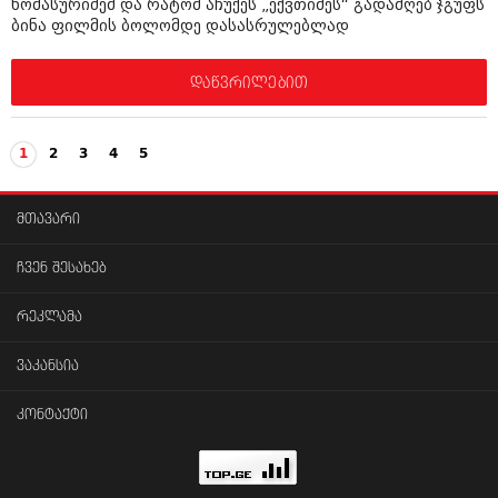
ხომასურიძემ და რატომ აჩუქეს „ექვთიმეს“ გადამღებ ჯგუფს
ბინა ფილმის ბოლომდე დასასრულებლად
დაწვრილებით
1
2
3
4
5
მთავარი
ჩვენ შესახებ
რეკლამა
ვაკანსია
კონტაქტი