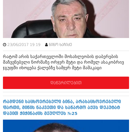
ამბები
საზოგადოება
პოლიტიკა
მოდი, ვილაპარაკოთ
ინტერვიუები
მოდა + დიზაინი
23/06/2017 19:19
ნინო ხაჩიძე
ამბები
რელიგია
რატომ არის საქართველოში მოსახლეობის დაბერების
საზოგადოება
მაჩვენებელი ნორმაზე ორჯერ მეტი და რომელ ასაკობრივ
მედიცინა
ჯგუფში იხოცება ქალებზე სამჯერ მეტი მამაკაცი
მოდი, ვილაპარაკოთ
სპორტი
მოდა + დიზაინი
დაწვრილებით
კადრს მიღმა
რელიგია
კულინარია
რამდენი საცხოვრებელი ბინა, არასაცხოვრებელი
მედიცინა
ფართი, მიწის ნაკვეთი და საწარმო აქვს დეპუტატ
ავტორჩევები
დავით ჭიჭინაძის მეუღლეს №25
სპორტი
ბელადები
კადრს მიღმა