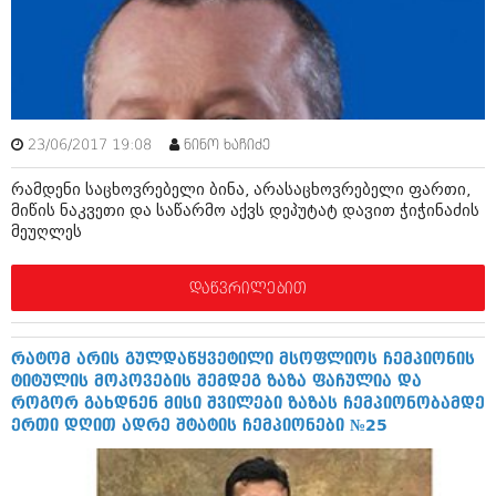
ბიზნესსიახლეები
კულინარია
გვარები
ავტორჩევები
თემიდას სასწორი
ბელადები
ბიზნესსიახლეები
იუმორი
23/06/2017 19:08
ნინო ხაჩიძე
გვარები
კალეიდოსკოპი
რამდენი საცხოვრებელი ბინა, არასაცხოვრებელი ფართი,
მიწის ნაკვეთი და საწარმო აქვს დეპუტატ დავით ჭიჭინაძის
თემიდას სასწორი
ჰოროსკოპი და შეუცნობელი
მეუღლეს
იუმორი
კრიმინალი
დაწვრილებით
კალეიდოსკოპი
რომანი და დეტექტივი
ჰოროსკოპი და შეუცნობელი
სახალისო ამბები
რატომ არის გულდაწყვეტილი მსოფლიოს ჩემპიონის
ტიტულის მოპოვების შემდეგ ზაზა ფაჩულია და
კრიმინალი
შოუბიზნესი
როგორ გახდნენ მისი შვილები ზაზას ჩემპიონობამდე
ერთი დღით ადრე შტატის ჩემპიონები №25
რომანი და დეტექტივი
დაიჯესტი
სახალისო ამბები
ქალი და მამაკაცი