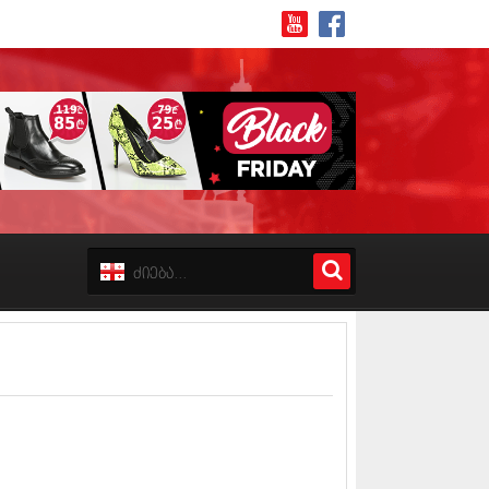
8 (162)
 (223)
 (244)
 (211)
 (194)
 (256)
18 (208)
8 (215)
17 (243)
7 (212)
17 (231)