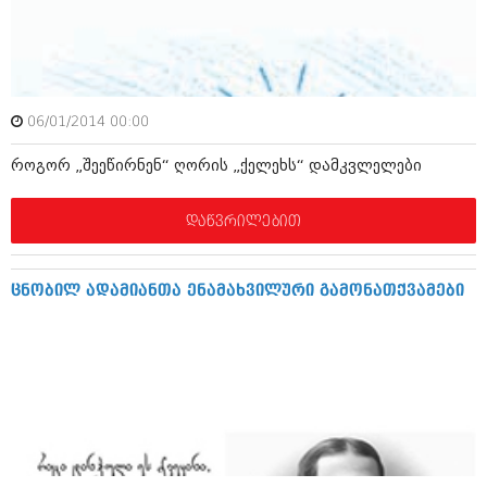
ამბები
საზოგადოება
პოლიტიკა
მოდი, ვილაპარაკოთ
06/01/2014 00:00
ინტერვიუები
მოდა + დიზაინი
როგორ „შეეწირნენ“ ღორის „ქელეხს“ დამკვლელები
ამბები
რელიგია
დაწვრილებით
საზოგადოება
მედიცინა
მოდი, ვილაპარაკოთ
სპორტი
ცნობილ ადამიანთა ენამახვილური გამონათქვამები
მოდა + დიზაინი
კადრს მიღმა
რელიგია
კულინარია
მედიცინა
ავტორჩევები
სპორტი
ბელადები
კადრს მიღმა