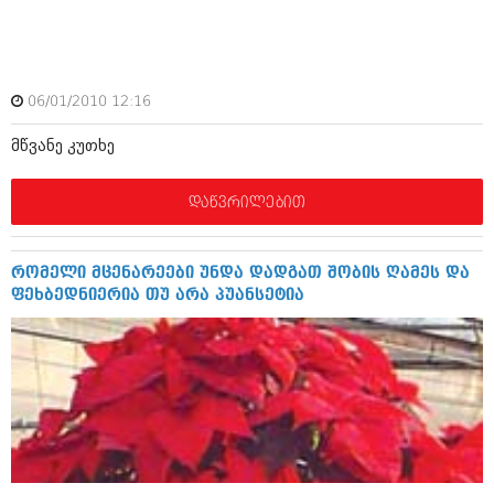
ამბები
საზოგადოება
06/01/2010 12:16
პოლიტიკა
მოდი, ვილაპარაკოთ
მწვანე კუთხე
ინტერვიუები
მოდა + დიზაინი
ამბები
დაწვრილებით
რელიგია
საზოგადოება
მედიცინა
მოდი, ვილაპარაკოთ
რომელი მცენარეები უნდა დადგათ შობის ღამეს და
სპორტი
ფეხბედნიერია თუ არა პუანსეტია
მოდა + დიზაინი
კადრს მიღმა
რელიგია
კულინარია
მედიცინა
ავტორჩევები
სპორტი
ბელადები
კადრს მიღმა