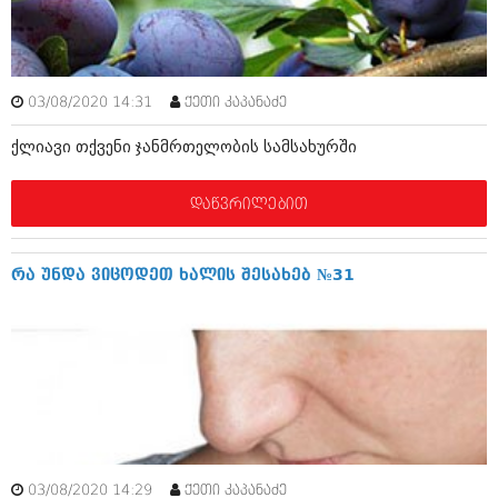
ამბები
საზოგადოება
03/08/2020 14:31
ქეთი კაპანაძე
პოლიტიკა
მოდი, ვილაპარაკოთ
ქლიავი თქვენი ჯანმრთელობის სამსახურში
ინტერვიუები
მოდა + დიზაინი
ამბები
დაწვრილებით
რელიგია
საზოგადოება
მედიცინა
მოდი, ვილაპარაკოთ
რა უნდა ვიცოდეთ ხალის შესახებ №31
სპორტი
მოდა + დიზაინი
კადრს მიღმა
რელიგია
კულინარია
მედიცინა
ავტორჩევები
სპორტი
ბელადები
კადრს მიღმა
03/08/2020 14:29
ქეთი კაპანაძე