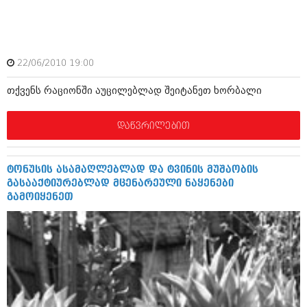
ამბები
საზოგადოება
22/06/2010 19:00
პოლიტიკა
მოდი, ვილაპარაკოთ
თქვენს რაციონში აუცილებლად შეიტანეთ ხორბალი
ინტერვიუები
მოდა + დიზაინი
ამბები
დაწვრილებით
რელიგია
საზოგადოება
მედიცინა
მოდი, ვილაპარაკოთ
ტონუსის ასამაღლებლად და ტვინის მუშაობის
სპორტი
გასააქტიურებლად მცენარეული ნაყენები
მოდა + დიზაინი
გამოიყენეთ
კადრს მიღმა
რელიგია
კულინარია
მედიცინა
ავტორჩევები
სპორტი
ბელადები
კადრს მიღმა