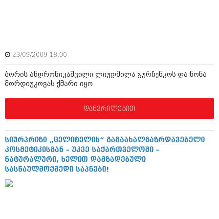
ამბები
საზოგადოება
პოლიტიკა
მოდი, ვილაპარაკოთ
23/09/2009 18:00
ინტერვიუები
მოდა + დიზაინი
ბორის ანდრონიკაშვილი ლიუდმილა გურჩენკოს და ნონა
ამბები
მორდიუკოვას ქმარი იყო
რელიგია
საზოგადოება
დაწვრილებით
მედიცინა
მოდი, ვილაპარაკოთ
სპორტი
მოდა + დიზაინი
სიურპრიზი „ცელიტელის“ გამაახალგაზრდავებელი
კადრს მიღმა
კოსმეტიკისგან – უკვე საქართველოში –
რელიგია
ნატურალური, ხელით დამზადებული
კულინარია
სასწაულმოქმედი საპნები!
მედიცინა
ავტორჩევები
სპორტი
ბელადები
კადრს მიღმა