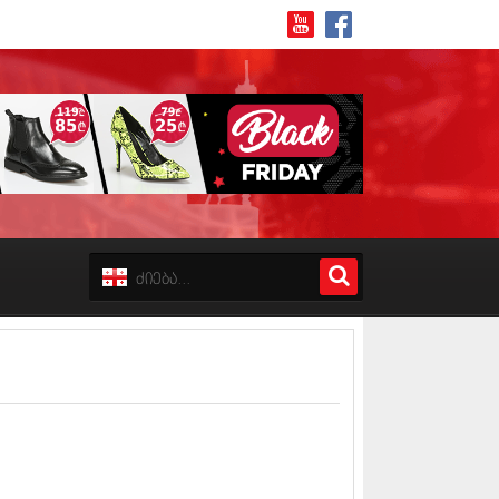
8 (162)
 (223)
 (244)
 (211)
 (194)
 (256)
18 (208)
8 (215)
17 (243)
7 (212)
17 (231)