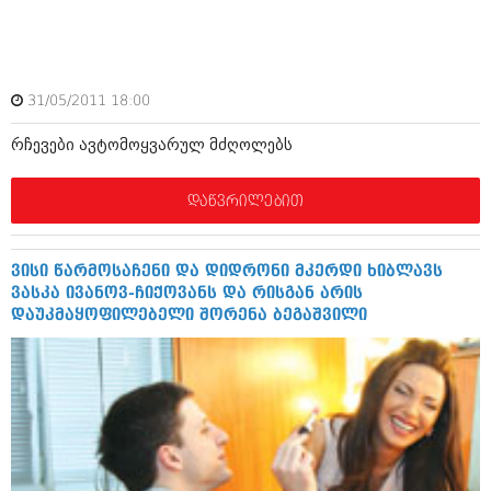
ამბები
საზოგადოება
31/05/2011 18:00
პოლიტიკა
მოდი, ვილაპარაკოთ
რჩევები ავტომოყვარულ მძღოლებს
ინტერვიუები
მოდა + დიზაინი
ამბები
დაწვრილებით
რელიგია
საზოგადოება
მედიცინა
მოდი, ვილაპარაკოთ
ვისი წარმოსაჩენი და დიდრონი მკერდი ხიბლავს
სპორტი
ვასკა ივანოვ-ჩიქოვანს და რისგან არის
მოდა + დიზაინი
დაუკმაყოფილებელი შორენა ბეგაშვილი
კადრს მიღმა
რელიგია
კულინარია
მედიცინა
ავტორჩევები
სპორტი
ბელადები
კადრს მიღმა