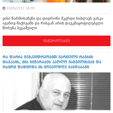
ბიზნესსიახლეები
კულინარია
31/05/2011 18:00
გვარები
ავტორჩევები
ვისი წარმოსაჩენი და დიდრონი მკერდი ხიბლავს ვასკა
თემიდას სასწორი
ბელადები
ივანოვ-ჩიქოვანს და რისგან არის დაუკმაყოფილებელი
შორენა ბეგაშვილი
ბიზნესსიახლეები
იუმორი
დაწვრილებით
გვარები
კალეიდოსკოპი
თემიდას სასწორი
ჰოროსკოპი და შეუცნობელი
რა დარჩა მემკვიდრეობით ქართული რაგბის
იუმორი
კრიმინალი
თავკაცს, გია ნიჟარაძეს პაოლო იაშვილისგან და
რატომ დადიოდა ის ყოველდღე ჯანდაბაში
კალეიდოსკოპი
რომანი და დეტექტივი
ჰოროსკოპი და შეუცნობელი
სახალისო ამბები
კრიმინალი
შოუბიზნესი
რომანი და დეტექტივი
დაიჯესტი
სახალისო ამბები
ქალი და მამაკაცი