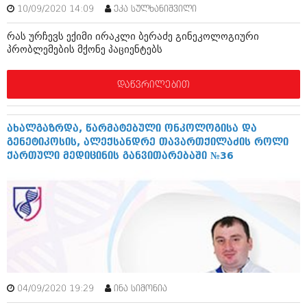
ბიზნესსიახლეები
10/09/2020 14:09
ეკა სულხანიშვილი
კულინარია
გვარები
რას ურჩევს ექიმი ირაკლი ბერაძე გინეკოლოგიური
ავტორჩევები
პრობლემების მქონე პაციენტებს
თემიდას სასწორი
ბელადები
დაწვრილებით
ბიზნესსიახლეები
იუმორი
გვარები
კალეიდოსკოპი
ახალგაზრდა, წარმატებული ონკოლოგისა და
თემიდას სასწორი
ჰოროსკოპი და შეუცნობელი
გენეტიკოსის, ალექსანდრე თავართქილაძის როლი
ქართული მედიცინის განვითარებაში №36
იუმორი
კრიმინალი
კალეიდოსკოპი
რომანი და დეტექტივი
ჰოროსკოპი და შეუცნობელი
სახალისო ამბები
კრიმინალი
შოუბიზნესი
რომანი და დეტექტივი
დაიჯესტი
04/09/2020 19:29
ინა სიმონია
სახალისო ამბები
ქალი და მამაკაცი