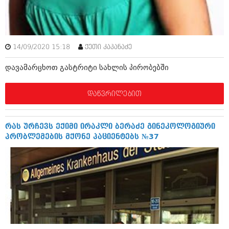
ამბები
საზოგადოება
14/09/2020 15:18
ქეთი კაპანაძე
პოლიტიკა
მოდი, ვილაპარაკოთ
დავამარცხოთ გასტრიტი სახლის პირობებში
ინტერვიუები
მოდა + დიზაინი
ამბები
დაწვრილებით
რელიგია
საზოგადოება
მედიცინა
მოდი, ვილაპარაკოთ
რას ურჩევს ექიმი ირაკლი ბერაძე გინეკოლოგიური
სპორტი
პრობლემების მქონე პაციენტებს №37
მოდა + დიზაინი
კადრს მიღმა
რელიგია
კულინარია
მედიცინა
ავტორჩევები
სპორტი
ბელადები
კადრს მიღმა