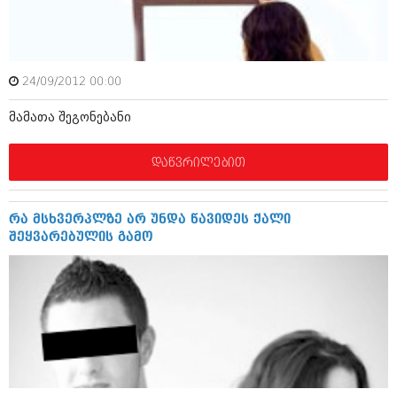
ამბები
საზოგადოება
24/09/2012 00:00
პოლიტიკა
მოდი, ვილაპარაკოთ
მამათა შეგონებანი
ინტერვიუები
მოდა + დიზაინი
ამბები
დაწვრილებით
რელიგია
საზოგადოება
მედიცინა
მოდი, ვილაპარაკოთ
რა მსხვერპლზე არ უნდა წავიდეს ქალი
სპორტი
შეყვარებულის გამო
მოდა + დიზაინი
კადრს მიღმა
რელიგია
კულინარია
მედიცინა
ავტორჩევები
სპორტი
ბელადები
კადრს მიღმა