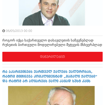
ამბები
საზოგადოება
პოლიტიკა
მოდი, ვილაპარაკოთ
ინტერვიუები
06/05/2013 00:00
მოდა + დიზაინი
ამბები
როგორ იქცა საქართველო დასავლეთის საჩვენებლად
რელიგია
რუსეთის ბირთვული მოდელირებული შეტევის მსხვერპლად
საზოგადოება
მედიცინა
მოდი, ვილაპარაკოთ
დაწვრილებით
სპორტი
მოდა + დიზაინი
კადრს მიღმა
რა აკარგვინებს ქართველ ქალებს ქალურობას,
რელიგია
რატომ მიიჩნევა კომპლიმენტად „მამალი ქალები“
კულინარია
და რატომ არ აღიარებს ქალი კაცად სუსტ კაცს
მედიცინა
ავტორჩევები
სპორტი
ბელადები
კადრს მიღმა