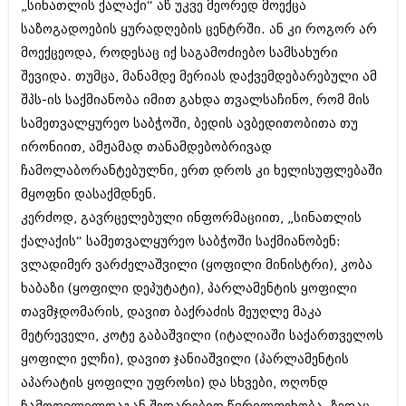
„სინათლის ქალაქი“ აწ უკვე მეორედ მოექცა
ბიზნესსიახლეები
კულინარია
საზოგადოების ყურადღების ცენტრში. ან კი როგორ არ
გვარები
ავტორჩევები
მოექცეოდა, როდესაც იქ საგამოძიებო სამსახური
შევიდა. თუმცა, მანამდე მერიას დაქვემდებარებული ამ
თემიდას სასწორი
ბელადები
შპს-ის საქმიანობა იმით გახდა თვალსაჩინო, რომ მის
ბიზნესსიახლეები
იუმორი
სამეთვალყურეო საბჭოში, ბედის ავბედითობითა თუ
ირონიით, ამჟამად თანამდებობრივად
გვარები
კალეიდოსკოპი
ჩამოლაბორანტებულნი, ერთ დროს კი ხელისუფლებაში
თემიდას სასწორი
ჰოროსკოპი და შეუცნობელი
მყოფნი დასაქმდნენ.
იუმორი
კერძოდ, გავრცელებული ინფორმაციით, „სინათლის
კრიმინალი
ქალაქის“ სამეთვალყურეო საბჭოში საქმიანობენ:
კალეიდოსკოპი
რომანი და დეტექტივი
ვლადიმერ ვარძელაშვილი (ყოფილი მინისტრი), კობა
ჰოროსკოპი და შეუცნობელი
ხაბაზი (ყოფილი დეპუტატი), პარლამენტის ყოფილი
სახალისო ამბები
თავმჯდომარის, დავით ბაქრაძის მეუღლე მაკა
კრიმინალი
შოუბიზნესი
მეტრეველი, კოტე გაბაშვილი (იტალიაში საქართველოს
რომანი და დეტექტივი
ყოფილი ელჩი), დავით ჯანიაშვილი (პარლამენტის
დაიჯესტი
აპარატის ყოფილი უფროსი) და სხვები, ოღონდ
სახალისო ამბები
ქალი და მამაკაცი